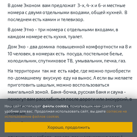
В доме Эконом вам предложат 3-х, 4-х и 6-и местные
номера с двумя отдельными входами, общей кухней. В
последнем есть камин и телевизор.
В доме Этно - три номера с отдельными входами, в
каждом номере есть кухня, туалет.
Дом Эко - два домика повышенной комфортности на 8 и
10 человек, в номерах есть посуда, постельное белье,
холодильник, спутниковое ТВ, умывальник, печка, газ.
На территории так же есть кафе, где можно приобрести
по-домашнему вкусную еду на вынос. А если вы желаете
приготовить шашлык, можно воспользоваться
мангальной зоной. Баня-бочка, русская баня и сауна -
помогут вам расслабиться после дороги или экскурсий, в
оргнаизации которых вам помогут гостеприимные
Наш сайт использует
файлы cookies
, помогающих нам сделать его
удобнее для вас. Продолжая использовать сайт, вы даете
согласие на
хозяева.
использование файлов cookies
Чистый воздух, прекрасная природа, тишина и
Хорошо, продолжить
спокойствие, радушный прием, доброжелательное