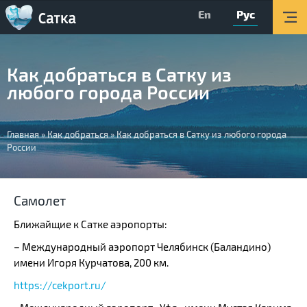
En
Рус
Главная
Мероприятия
Как добраться в Сатку из
Об округе
любого города России
Организации
Вы
Туризм
Главная
»
Как добраться
»
Как добраться в Сатку из любого города
России
здесь
О Центре
Обратная связь
Самолет
Поиск
Ближайщие к Сатке аэропорты:
Версия для слабовидящих
– Международный аэропорт Челябинск (Баландино)
имени Игоря Курчатова, 200 км.
Вконтакте
https://cekport.ru/
YouTube