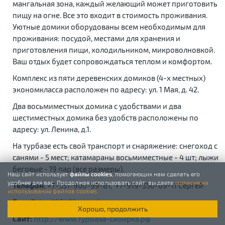
мангальная зона, каждый желающий может приготовить
пищу на огне. Все это входит в стоимость проживания.
Уютные домики оборудованы всем необходимым для
проживания: посудой, местами для хранения и
приготовления пищи, холодильником, микроволновкой.
Ваш отдых будет сопровождаться теплом и комфортом.
Комплекс из пяти деревенских домиков (4-х местных)
экономкласса расположен по адресу: ул. 1 Мая, д. 42.
Два восьмиместных домика с удобствами и два
шестиместных домика без удобств расположены по
адресу: ул. Ленина, д.1.
На турбазе есть свой транспорт и снаряжение: снегоход с
санями - 5 мест; катамараны восьмиместные - 4 шт; лыжи
беговые - 19 пар (все размеры).
Наш сайт использует
файлы cookies
, помогающих нам сделать его
удобнее для вас. Продолжая использовать сайт, вы даете
согласие на
Телефон:
+7-351-900-99-81, +7-919-350-69-11 Сергей
использование файлов cookies
E-mail:
kan197403@yandex.ru
Хорошо, продолжить
Сайт:
http://www.турбаза-сибирка.рф