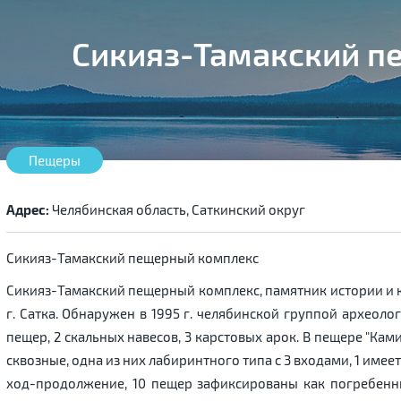
Сикияз-Тамакский п
Пещеры
Адрес:
Челябинская область, Саткинский округ
Сикияз-Тамакский пещерный комплекс
Сикияз-Тамакский пещерный комплекс, памятник истории и ку
г. Сатка. Обнаружен в 1995 г. челябинской группой археоло
пещер, 2 скальных навесов, 3 карстовых арок. В пещере "Ка
сквозные, одна из них лабиринтного типа с 3 входами, 1 имее
ход-продолжение, 10 пещер зафиксированы как погребен