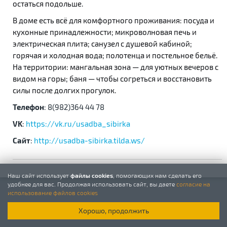
остаться подольше.
В доме есть всё для комфортного проживания: посуда и
кухонные принадлежности; микроволновая печь и
электрическая плита; санузел с душевой кабиной;
горячая и холодная вода; полотенца и постельное бельё.
На территории: мангальная зона — для уютных вечеров с
видом на горы;
б
аня — чтобы согреться и восстановить
силы после долгих прогулок.
Телефон
: 8(982)364 44 78
VK
:
https://vk.ru/usadba_sibirka
Сайт
:
http://usadba-sibirka.tilda.ws/
Наш сайт использует
файлы cookies
, помогающих нам сделать его
удобнее для вас. Продолжая использовать сайт, вы даете
согласие на
использование файлов cookies
Хорошо, продолжить