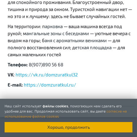
для спокойного проживания. Благоустроенный двор,
тишина и природа за окном. Туристской навигации нет —
но это и к лучшему: здесь не бывает случайных гостей.
На территории: п
арковка
— ваша машина всегда под
рукой; м
ангальные зоны с беседками
— уютные вечера с
видом на горы; б
аня с ароматными вениками
— для
полного восстановления сил; д
етская площадка
— для
самых маленьких гостей
Телефон:
8(907)890 56 68
VK
:
https://vk.ru/domzuratkul32
E-mail:
https://domzuratkul.ru/
Наш сайт использует
файлы cookies
, помогающих нам сделать его
удобнее для вас. Продолжая использовать сайт, вы даете
согласие на
использование файлов cookies
Хорошо, продолжить