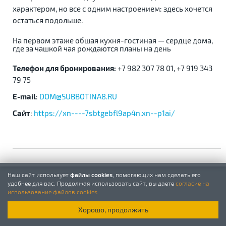
характером, но все с одним настроением: здесь хочется
остаться подольше.
На первом этаже общая кухня-гостиная — сердце дома,
где за чашкой чая рождаются планы на день
Телефон для бронирования:
+7 982 307 78 01, +7 919 343
79 75
E-mail
:
DOM@SUBBOTINA8.RU
Сайт
:
https://xn----7sbtgebfl9ap4n.xn--p1ai/
Наш сайт использует
файлы cookies
, помогающих нам сделать его
удобнее для вас. Продолжая использовать сайт, вы даете
согласие на
использование файлов cookies
Хорошо, продолжить