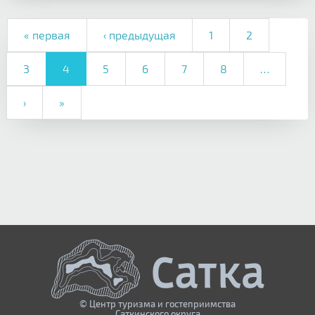
« первая
‹ предыдущая
1
2
3
4
5
6
7
8
…
›
»
© Центр туризма и гостеприимства
Саткинского округа