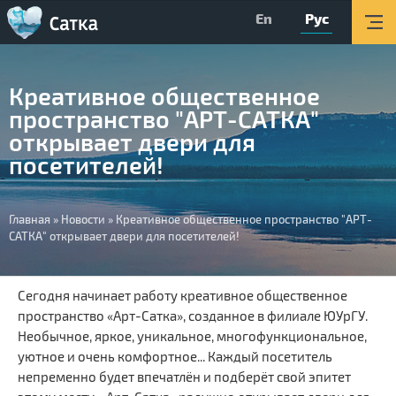
En
Рус
Главная
Мероприятия
Креативное общественное
Об округе
пространство "АРТ-САТКА"
Организации
открывает двери для
посетителей!
Туризм
О Центре
Вы
Главная
»
Новости
»
Креативное общественное пространство "АРТ-
САТКА" открывает двери для посетителей!
Обратная связь
здесь
Поиск
Сегодня начинает работу креативное общественное
пространство «Арт-Сатка», созданное в филиале ЮУрГУ.
Версия для слабовидящих
Необычное, яркое, уникальное, многофункциональное,
Вконтакте
уютное и очень комфортное... Каждый посетитель
непременно будет впечатлён и подберёт свой эпитет
YouTube