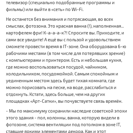
телевизор (специально подобранные программы и
фильмы) или выйти в «сеть» по Wi-Fi.
Не останется без внимания и потрясающая, во всех
смыслах, фотозона. Это красная ванна (!), наполненная...
картофелем фри! К-а-а-а-к?! Спросите вы. Приходите, и
сами все увидите! А ещё вы с пользой и удовольствием
сможете провести время в IT-зоне. Она оборудована 6-ю
рабочими местами (в том числе для потерявших зрение)
с компьютерами и принтером. Есть и небольшая кухня,
где можно воспользоваться посудой, чайником,
холодильником, посудомойкой. Самым спокойным и
уединенным местом здесь будет тихая комната, где
можно порисовать на песке, на воде, расслабиться и
отдохнуть. Кстати, здесь больше, чем на других
площадках «Арт-Сатки», вы почувствуете связь времён.
- Мы по максимуму сохранили наследие советской эпохи
этого здания - пол, колонны, ванна, которую видели в
фотозоне, система вентиляции под потолком в зоне IT,
ставшие яркими элементами декора. Как и этот