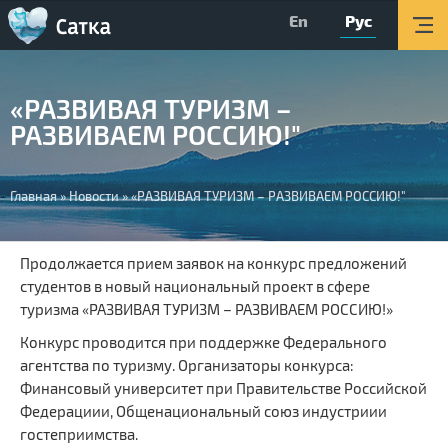
En
Рус
Главная
Мероприятия
«РАЗВИВАЯ ТУРИЗМ –
Об округе
РАЗВИВАЕМ РОССИЮ!"
Организации
Вы
Туризм
Главная
»
Новости
»
«РАЗВИВАЯ ТУРИЗМ – РАЗВИВАЕМ РОССИЮ!"
здесь
О Центре
Продолжается прием заявок на конкурс предложений
Обратная связь
студентов в новый национальный проект в сфере
туризма «РАЗВИВАЯ ТУРИЗМ – РАЗВИВАЕМ РОССИЮ!»
Поиск
Конкурс проводится при поддержке Федерального
Версия для слабовидящих
агентства по туризму. Организаторы конкурса:
Финансовый университет при Правительстве Российской
Вконтакте
Федерациии, Общенациональный союз индустриии
гостеприимства.
YouTube