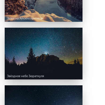
Зима на Айских притёсах
Звёздное небо Зюраткуля