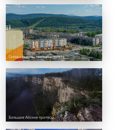
Сатка с высоты птичьего полета
Большие Айские притесы