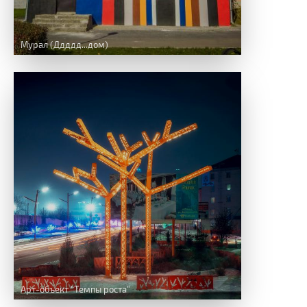
Мурал (Ддддд...дом)
Арт-объект "Темпы роста"