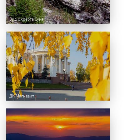
Вид с хребта Сука
ДК Магнезит