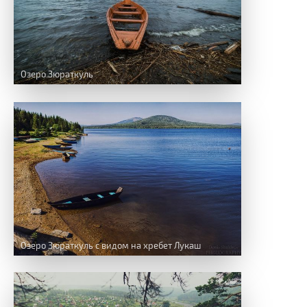
Озеро Зюраткуль
Озеро Зюраткуль с видом на хребет Лукаш