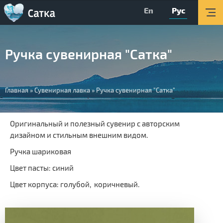
En
Рус
Главная
Мероприятия
Ручка сувенирная "Сатка"
Об округе
Организации
Вы
Главная
»
Сувенирная лавка
»
Ручка сувенирная "Сатка"
Туризм
здесь
О Центре
Оригинальный и полезный сувенир с авторским
дизайном и стильным внешним видом.
Обратная связь
Ручка шариковая
Поиск
Цвет пасты: синий
Версия для слабовидящих
Цвет корпуса: голубой, коричневый.
Вконтакте
YouTube