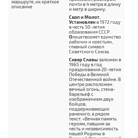
маршруте, их краткое
почти в 4 метра в длину
описание
и метр в ширину.
Серп и Молот.
Установлен
в 1972 году
в честь 50-летия
образования СССР.
О
лицетворяет единство
рабочих и крестьян,
главный символ
Советского Союза.
Сквер Славы
заложен в
1965 году в год
празднования 20-летия
Победы в Великой
Отечественной войне. В
центре расположен
вечный огонь, стена-
барельеф с
изображением двух
бойцов,
поддерживающих
раненого, а рядом
текст: «Вечная память
героям, павшим за
честь и независимость
нашей Родины в