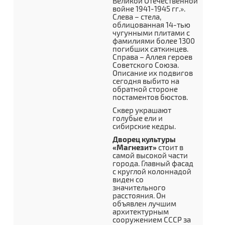
Великой Отечественной
войне 1941-1945 гг.».
Слева – стела,
облицованная 14-тью
чугунными плитами с
фамилиями более 1300
погибших саткинцев.
Справа – Аллея героев
Советского Союза.
Описание их подвигов
сегодня выбито на
обратной стороне
постаментов бюстов.
Сквер украшают
голубые ели и
сибирские кедры.
Дворец культуры
«Магнезит»
стоит в
самой высокой части
города. Главный фасад
с круглой колоннадой
виден со
значительного
расстояния. Он
объявлен лучшим
архитектурным
сооружением СССР за