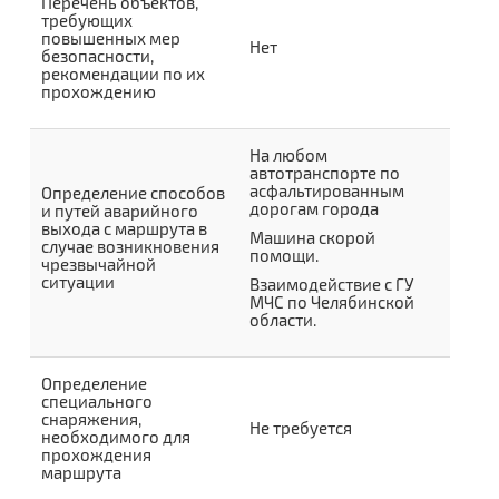
Перечень объектов,
требующих
повышенных мер
Нет
безопасности,
рекомендации по их
прохождению
На любом
автотранспорте по
асфальтированным
Определение способов
дорогам города
и путей аварийного
выхода с маршрута в
Машина скорой
случае возникновения
помощи.
чрезвычайной
ситуации
Взаимодействие с ГУ
МЧС по Челябинской
области.
Определение
специального
снаряжения,
Не требуется
необходимого для
прохождения
маршрута