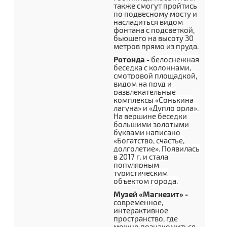
также смогут пройтись
по подвесному мосту и
насладиться видом
фонтана с подсветкой,
бьющего на высоту 30
метров прямо из пруда.
Ротонда -
б
елоснежная
беседка с колоннами,
смотровой площадкой,
видом на пруд и
развлекательные
комплексы «Сонькина
лагуна» и «Дупло орла».
На вершине беседки
большими золотыми
буквами написано
«Богатство, счастье,
долголетие». Появилась
в 2017 г. и стала
популярным
туристическим
объектом города.
Музей «Магнезит» -
современное,
интерактивное
пространство, где
можно познакомиться