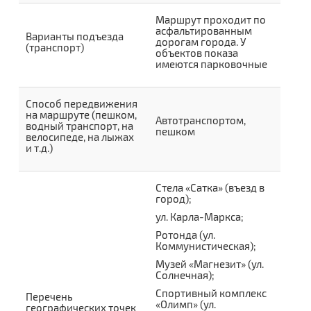
Маршрут проходит по
асфальтированным
Варианты подъезда
дорогам города. У
(транспорт)
объектов показа
имеются парковочные
Способ передвижения
на маршруте (пешком,
Автотранспортом,
водный транспорт, на
пешком
велосипеде, на лыжах
и т.д.)
Стела «Сатка» (въезд в
город);
ул. Карла-Маркса;
Ротонда (ул.
Коммунистическая);
Музей «Магнезит» (ул.
Солнечная);
Спортивный комплекс
Перечень
«Олимп» (ул.
географических точек