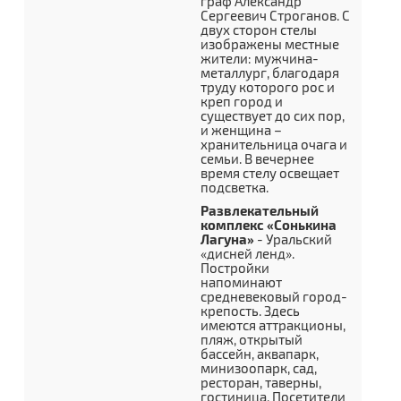
граф Александр
Сергеевич Строганов. С
двух сторон стелы
изображены местные
жители: мужчина-
металлург, благодаря
труду которого рос и
креп город и
существует до сих пор,
и женщина –
хранительница очага и
семьи. В вечернее
время стелу освещает
подсветка.
Развлекательный
комплекс «Сонькина
Лагуна»
- Уральский
«дисней ленд».
Постройки
напоминают
средневековый город-
крепость. Здесь
имеются аттракционы,
пляж, открытый
бассейн, аквапарк,
минизоопарк, сад,
ресторан, таверны,
гостиница. Посетители