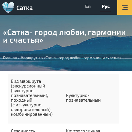
En
Рус
Главная
Мероприятия
«Сатка- город любви, гармонии
Об округе
и счастья»
Организации
Вы
Туризм
Главная
»
Маршруты
»
«Сатка- город любви, гармонии и счастья»
здесь
О Центре
Обратная связь
Вид маршрута
(экскурсионный
(культурно-
Поиск
познавательный),
Культурно-
походный
познавательный
(физкультурно-
Версия для слабовидящих
оздоровительный),
комбинированный)
Вконтакте
YouTube
Сезонность
Круглогодичная