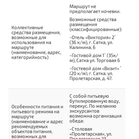
Маршрут не
предполагает ночевки.
Возможные средства
размещения
Коллективные
(классифицированные):
средства размещения,
*
возможные для
-Отель «Виктория» 2
использования на
(36 к/м), г. Сатка, ул.
маршруте
Калинина, 6
(наименование, адрес,
*
-
Гостивой дом 1
(35к/
категорийность)
м),
Сатка ул. Торговая 6
*
-
Гостевой дом «Визит»
(20 к/м),
г. Сатка, ул.
Пролетарская, д. 47.
С собой питьевую
бутилированную воду,
перекус. По желанию
Особенности питания и
экскурсантов
питьевого режима на
возможна организация
маршруте
обеда:
(наименование и адрес
рекомендуемых
-Столовая
объектов питания,
«Пролетарская», ул.
возможных для
Пролетарская,23.