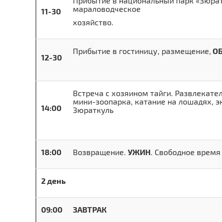
Прибытие в национальный парк «Зюрат
мараловодческое
11-30
хозяйство.
Прибытие в гостиницу, размещение,
О
12-30
Встреча с хозяином тайги. Развлекат
мини-зоопарка, катание на лошадях, эк
14:00
Зюраткуль
18:00
Возвращение.
УЖИН
. Свободное время
2 день
09:00
ЗАВТРАК