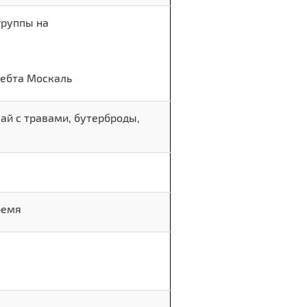
группы на
ребта Москаль
чай с травами, бутерброды,
ремя