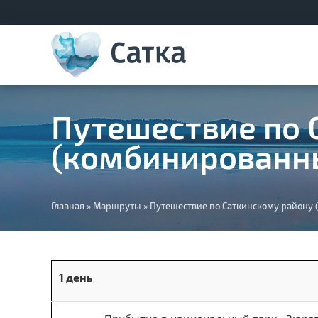
Путешествие по 
(комбинированны
Вы
Главная
»
Маршруты
»
Путешествие по Саткинскому району 
здесь
1 день