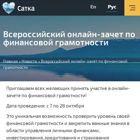
En
Рус
Главная
Мероприятия
Всероссийский онлайн-зачет по
Об округе
финансовой грамотности
Организации
Вы
Туризм
Главная
»
Новости
»
Всероссийский онлайн-зачет по финансовой
грамотности
здесь
О Центре
Обратная связь
Приглашаем всех желающих принять участие в онлайн-
зачете по финансовой грамотности!
Поиск
Дата проведения: с 7 по 28 октября
Версия для слабовидящих
Это уникальная возможность проверить уровень своей
финансовой грамотности и закрепить важные знания в
Вконтакте
области управления личными финансами,
инвестирования, кредитования и страхования
YouTube