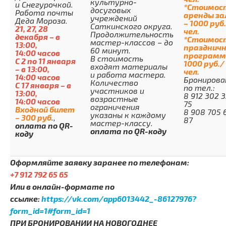
культурно-
и Снегурочкой.
*Стоимос
досуговых
Работа почты
аренды за
учреждений
Деда Мороза.
– 1000 руб
Саткинского округа.
21, 27, 28
чел.
Продолжительность
декабря – в
*Стоимос
мастер-классов – до
13:00,
празднич
60 минут.
14:00 часов
программ
В стоимость
С 2 по 11 января
1000 руб./
входят материалы
– в 13:00,
чел.
и работа мастера.
14:00 часов
Бронирова
Количество
С 17 января – в
по тел.:
участников и
13:00,
8 912 302 
возрастные
14:00 часов
75
ограничения
Входной билет
8 908 705 
указаны к каждому
– 300 руб
.,
87
мастер-классу.
оплата по
QR
-
оплата по
QR
-коду
коду
Оформляйте заявку заранее по телефонам:
+7 912 792 65 65
Или в онлайн-формате по
ссылке:
https://vk.com/app6013442_-86127976?
form_id=1#form_id=1
ПРИ БРОНИРОВАНИИ НА НОВОГОДНЕЕ