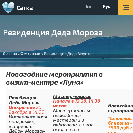
En
Рус
Главная
Мероприятия
Резиденция Деда Мороза
Об округе
Организации
Вы
Главная
»
Фестивали
»
Резиденция Деда Мороза
Туризм
здесь
О Центре
Новогодние мероприятия в
визит-центре «Луна»
Обратная связь
Поиск
Мастер-классы
Резиденция
Начало в 13:30, 14:30
Деда Мороза
часов
Новогодни
Версия для слабовидящих
Открытие
20
Мастер-классы
корпорат
декабря в 14:00
проводятся
Интерактивная
*Стоимос
Вконтакте
мастерами и
программа,
банкета –
педагогами школ
встреча с
3500 руб./
искусств и
Дедом Морозом
YouTube
чел.