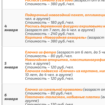
Роспись символа 2026 года
Стоимость – 380 руб./чел.
Подарочный новогодний пакет, аппликац
чел. в группе
)
Стоимость – 180 руб./чел.
4
Роспись деревянной фигурки акриловыми 
января
(возраст от 7 лет, до 4 чел. в группе
)
Стоимость – 240 руб./чел.
Картина «Новогодняя акварель»
(возраст 
Стоимость – 380 руб./чел.
Елочка из фетра
(возраст от 6 лет, до 5 ч
Стоимость – 80 руб./чел.
Новогодняя открытка, пластилинографи
5
чел. в группе
)
января
Стоимость – 120 руб./чел.
Ёлочная подвеска «Ёлочка» из картона, н
10 лет, до 4 чел. в группе
)
Стоимость – 120 руб./чел.
Елочка из синельной проволоки
(возраст от
Стоимость – 80 руб./чел.
6
Платочек-талисман, набивные платки
(в
января
группе
)
Стоимость – 120 руб./чел.