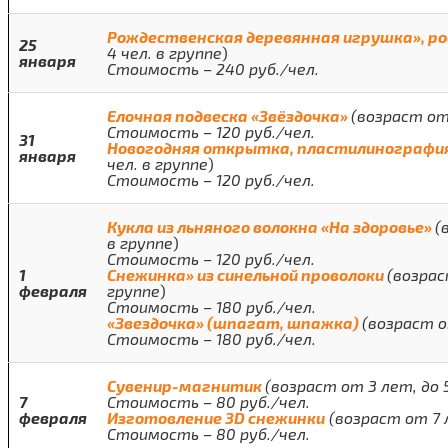
Рождественская деревянная игрушка», р
25
4 чел. в группе
)
января
Стоимость – 240 руб./чел.
Елочная подвеска «Звёздочка»
(возраст от 
Стоимость – 120 руб./чел.
31
Новогодняя открытка, пластилинографи
января
чел. в группе
)
Стоимость – 120 руб./чел.
Кукла из льняного волокна «На здоровье»
(
в группе
)
Стоимость – 120 руб./чел.
1
Снежинка» из синельной проволоки
(возрас
февраля
группе
)
Стоимость – 180 руб./чел.
«Звездочка» (шпагат, шпажка)
(возраст о
Стоимость – 180 руб./чел.
Сувенир-магнитик
(возраст от 3 лет, до 5
7
Стоимость – 80 руб./чел.
февраля
Изготовление 3
D
снежинки
(возраст от 7 л
Стоимость – 80 руб./чел.