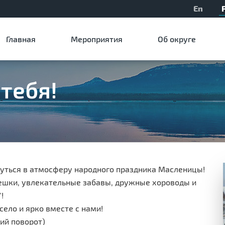
En
Главная
Мероприятия
Об округе
тебя!
унуться в атмосферу народного праздника Масленицы!
ешки, увлекательные забавы, дружные хороводы и
"!
село и ярко вместе с нами!
кий поворот)