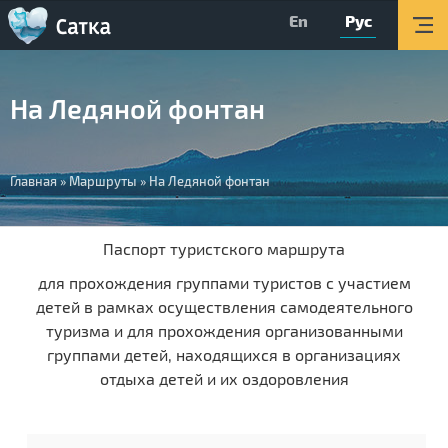
En
Рус
Главная
Мероприятия
На Ледяной фонтан
Об округе
Организации
Вы
Главная
»
Маршруты
»
На Ледяной фонтан
Туризм
здесь
О Центре
Паспорт туристского маршрута
Обратная связь
для прохождения группами туристов с участием
детей в рамках осуществления самодеятельного
Поиск
туризма и для прохождения организованными
группами детей, находящихся в организациях
Версия для слабовидящих
отдыха детей и их оздоровления
Вконтакте
YouTube