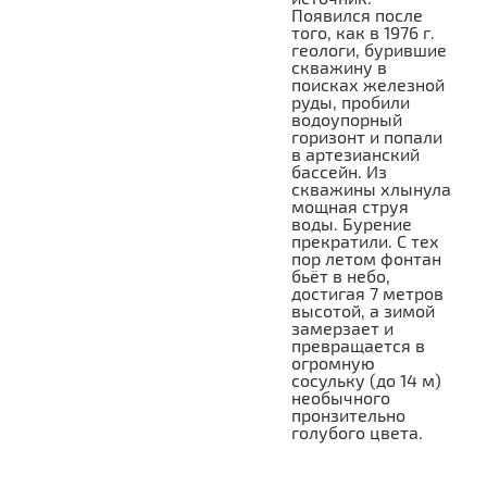
Появился после
того, как в 1976 г.
геологи, бурившие
скважину в
поисках железной
руды, пробили
водоупорный
горизонт и попали
в артезианский
бассейн. Из
скважины хлынула
мощная струя
воды. Бурение
прекратили. С тех
пор летом фонтан
бьёт в небо,
достигая 7 метров
высотой, а зимой
замерзает и
превращается в
огромную
сосульку (до 14 м)
необычного
пронзительно
голубого цвета.