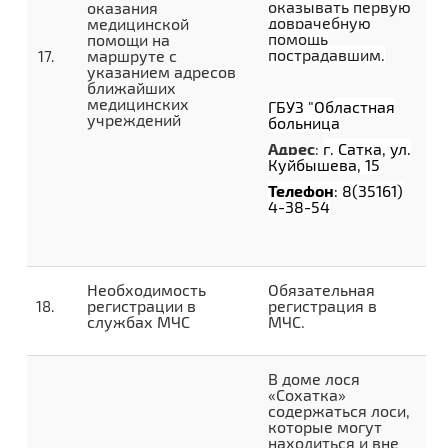
оказывать первую
оказания
доврачебную
медицинской
помощь
помощи на
пострадавшим.
маршруте с
указанием адресов
ближайших
медицинских
ГБУЗ "Областная
учреждений
больница
Адрес
:
г. Сатка, ул.
Куйбышева, 15
Телефон
: 8(35161)
4-38-54
Необходимость
Обязательная
регистрации в
регистрация в
службах МЧС
МЧС.
В доме лося
«Сохатка»
содержаться лоси,
которые могут
находиться и вне