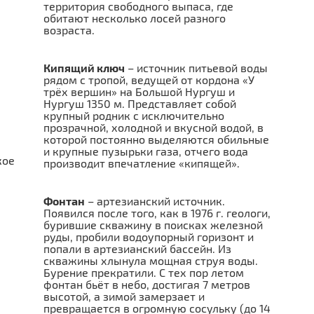
территория свободного выпаса, где
обитают несколько лосей разного
возраста.
Кипящий ключ
– источник питьевой воды
рядом с тропой, ведущей от кордона «У
трёх вершин» на Большой Нургуш и
Нургуш
1350 м.
Представляет собой
крупный родник с исключительно
прозрачной, холодной и вкусной водой, в
которой постоянно выделяются обильные
и крупные пузырьки газа, отчего вода
кое
производит впечатление «кипящей».
Фонтан
– артезианский источник.
Появился после того, как в 1976 г. геологи,
бурившие скважину в поисках железной
руды, пробили водоупорный горизонт и
попали в артезианский бассейн. Из
скважины хлынула мощная струя воды.
Бурение прекратили. С тех пор летом
фонтан бьёт в небо, достигая 7 метров
высотой, а зимой замерзает и
превращается в огромную сосульку (до 14