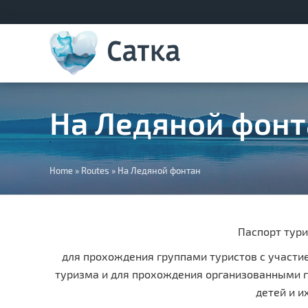
На Ледяной фонт
You
Home
»
Routes
»
На Ледяной фонтан
are
here
Паспорт тур
для прохождения группами туристов с участи
туризма и для прохождения организованными г
детей и и