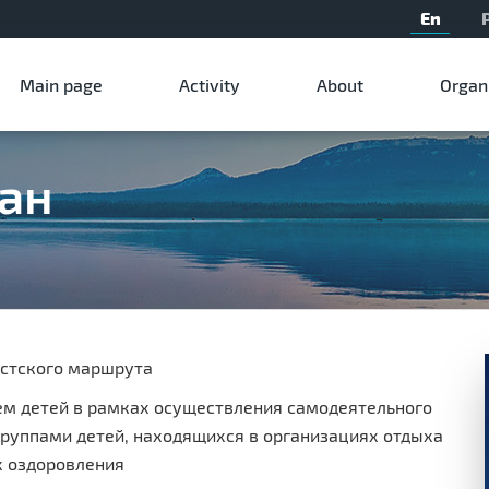
En
Мain page
Activity
About
Organ
ан
истского маршрута
ем детей в рамках осуществления самодеятельного
руппами детей, находящихся в организациях отдыха
х оздоровления