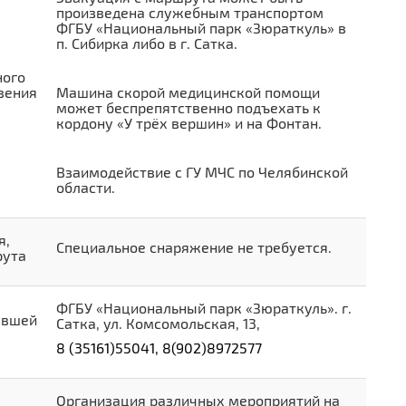
произведена служебным транспортом
ФГБУ «Национальный парк «Зюраткуль» в
п. Сибирка либо в г. Сатка.
ного
вения
Машина скорой медицинской помощи
может беспрепятственно подъехать к
кордону «У трёх вершин» и на Фонтан.
Взаимодействие с ГУ МЧС по Челябинской
области.
я,
Специальное снаряжение не требуется.
рута
ФГБУ «Национальный парк «Зюраткуль». г.
авшей
Сатка, ул. Комсомольская, 13,
8 (35161)55041, 8(902)8972577
Организация различных мероприятий на