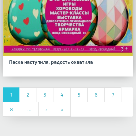
Пасха наступила, радость охватила
1
2
3
4
5
6
7
8
…
›
»