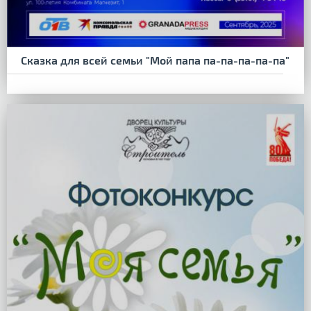
Сказка для всей семьи "Мой папа па-па-па-па-па"