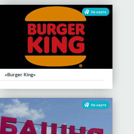
На карте
«Burger King»
На карте