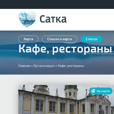
Карта
Список и карта
Список
Кафе, рестораны
Вы
Главная
»
Организации
»
Кафе, рестораны
здесь
На карте