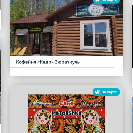
Кофейня «Кедр» Зюраткуль
На карте