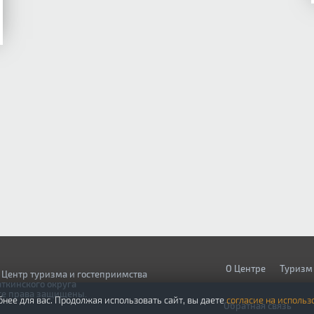
О Центре
Туризм
 Центр туризма и гостеприимства
аткинского округа
се права защищены.
бнее для вас. Продолжая использовать сайт, вы даете
согласие на использ
Обратная связь