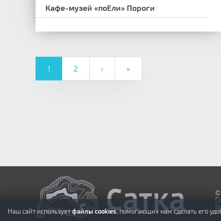
Кафе-музей «поЕли» Пороги
1
2
›
»
©
С
В
Наш сайт использует
файлы cookies
, помогающих нам сделать его удо