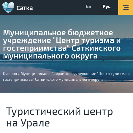
En
Рус
Главная
Мероприятия
Муниципальное бюджетное
Об округе
учреждение "Центр туризма и
Организации
гостеприимства" Саткинского
муниципального округа
Туризм
О Центре
Вы
Главная
»
Муниципальное бюджетное учреждение "Центр туризма и
гостеприимства" Саткинского муниципального округа
Обратная связь
здесь
Поиск
Версия для слабовидящих
Туристический центр
на Урале
Вконтакте
YouTube