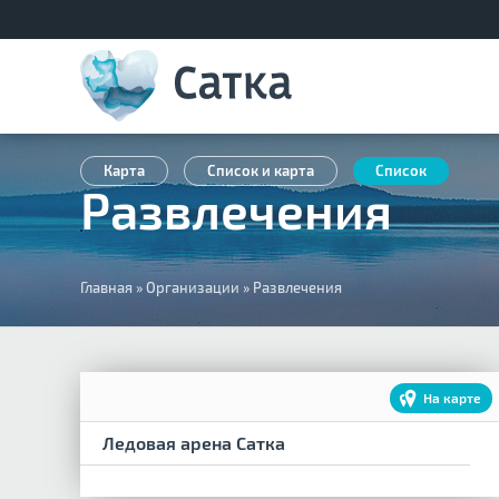
Карта
Список и карта
Список
Развлечения
Вы
Главная
»
Организации
»
Развлечения
здесь
На карте
Ледовая арена Сатка