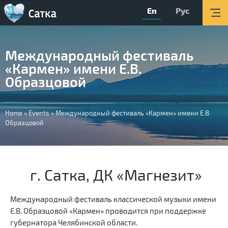
En
Рус
Мain page
Activity
Международный фестиваль
About
«Кармен» имени Е.В.
Organizations
Образцовой
Tourism
You
Home
»
Events
»
Международный фестиваль «Кармен» имени Е.В.
About the Center
Образцовой
are
Обратная связь
here
Поиск
г. Сатка, ДК «Магнезит»
Версия для слабовидящих
Международный фестиваль классической музыки имени
Вконтакте
Е.В. Образцовой «Кармен» проводится при поддержке
губернатора Челябинской области.
YouTube