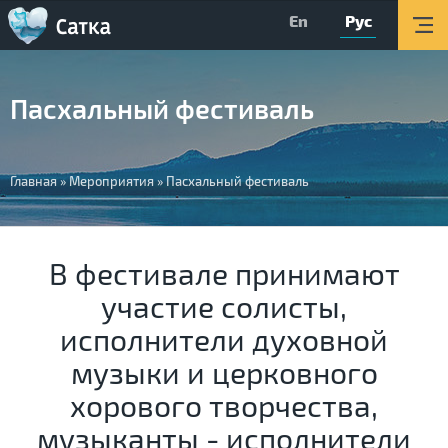
En
Рус
Главная
Мероприятия
Пасхальный фестиваль
Об округе
Организации
Вы
Главная
»
Мероприятия
»
Пасхальный фестиваль
Туризм
здесь
О Центре
В фестивале принимают
Обратная связь
участие солисты,
Поиск
исполнители духовной
Версия для слабовидящих
музыки и церковного
хорового творчества,
Вконтакте
музыканты - исполнители
YouTube