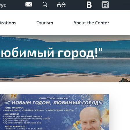
Рус
izations
Tourism
About the Center
любимый город!"