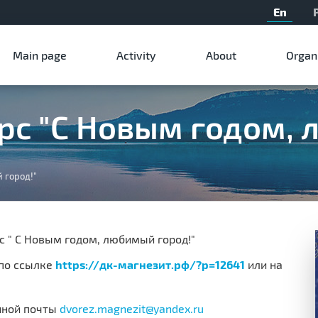
En
Мain page
Activity
About
Organ
рс "С Новым годом, 
 город!"
 " С Новым годом, любимый город!"
по ссылке
https://дк-магнезит.рф/?p=12641
или на
нной почты
dvorez.magnezit@yandex.ru