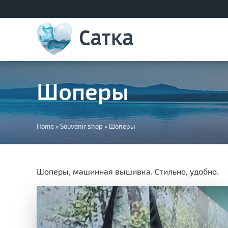
Шоперы
You
Home
»
Souvenir shop
»
Шоперы
are
here
Шоперы, машинная вышивка. Стильно, удобно.