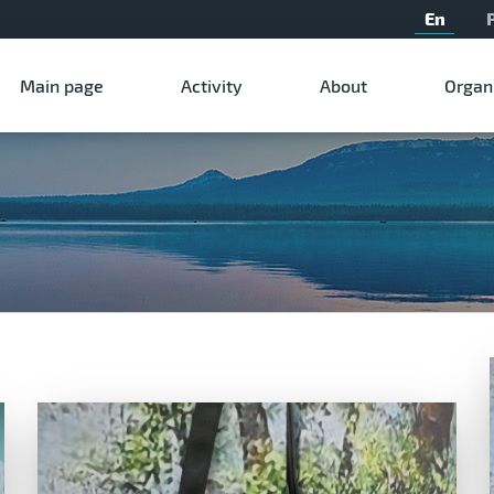
En
Мain page
Activity
About
Organ