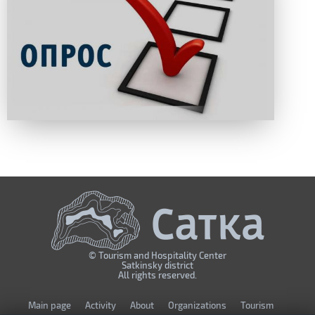
© Tourism and Hospitality Center
Satkinsky district
All rights reserved.
Мain page
Activity
About
Organizations
Tourism