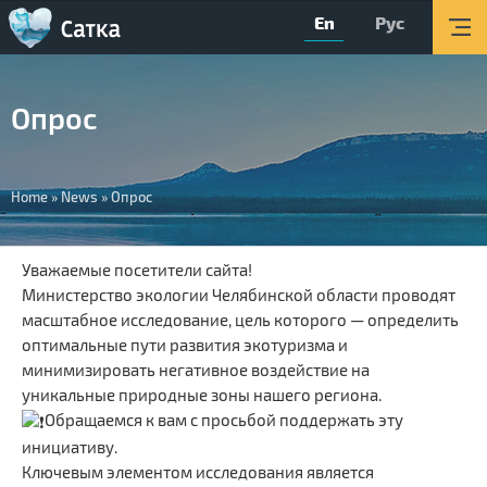
En
Рус
Мain page
Activity
Опрос
About
Organizations
You
Home
»
News
»
Опрос
Tourism
are
About the Center
here
Уважаемые посетители сайта!
Министерство экологии Челябинской области проводят
Обратная связь
масштабное исследование, цель которого — определить
Поиск
оптимальные пути развития экотуризма и
минимизировать негативное воздействие на
Версия для слабовидящих
уникальные природные зоны нашего региона.
Обращаемся к вам с просьбой поддержать эту
Вконтакте
инициативу.
Ключевым элементом исследования является
YouTube